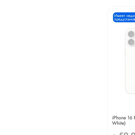
Имеет недо
предустанов
iPhone 16 
White)