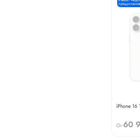
предустанов
iPhone 16 
60 
От