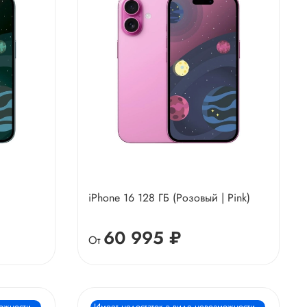
я
iPhone 16 128 ГБ (Розовый | Pink)
60 995 ₽
От
можности
Имеет недостаток в виде невозможности