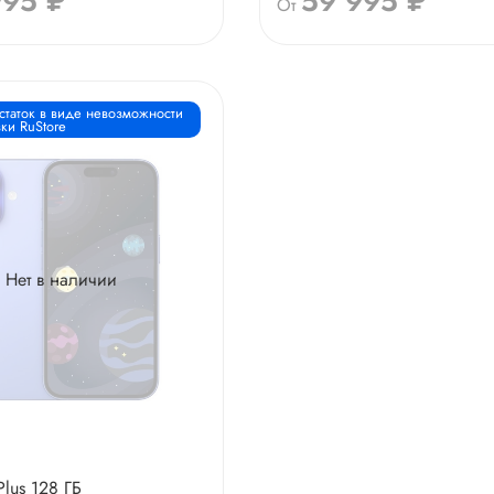
995 ₽
59 995 ₽
От
статок в виде невозможности
ки RuStore
Нет в наличии
Plus 128 ГБ