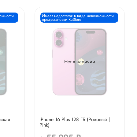
можности
Имеет недостаток в виде невозможности
предустановки RuStore
Нет в наличии
рская
iPhone 16 Plus 128 ГБ (Розовый |
Pink)