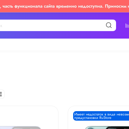
Имеет недостаток в виде невоз
предустановки RuStore