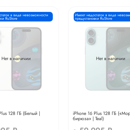
статок в виде невозможности
Имеет недостаток в виде невоз
ки RuStore
предустановки RuStore
Нет в наличии
Нет в наличии
Plus 128 ГБ (Белый |
iPhone 16 Plus 128 ГБ («Мо
бирюза» | Teal)