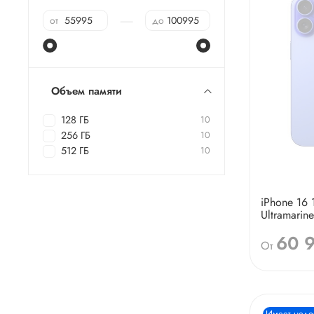
—
от
до
Объем памяти
128 ГБ
10
256 ГБ
10
512 ГБ
10
iPhone 16 
Ultramarine
60 
От
Имеет недо