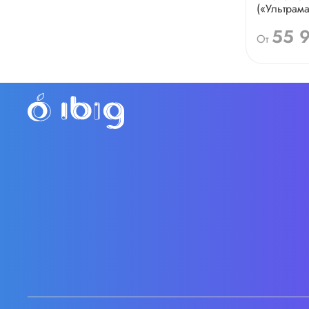
(«Ультрама
55 
От