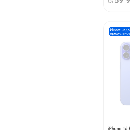
59 
От
Имеет недо
предустанов
iPhone 16 