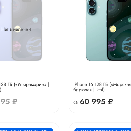
Нет в наличии
128 ГБ («Ультрамарин» |
iPhone 16 128 ГБ («Морска
)
бирюза» | Teal)
995 ₽
60 995 ₽
От
статок в виде невозможности
Имеет недостаток в виде невоз