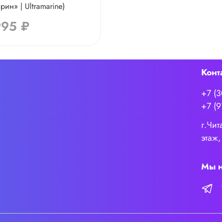
рин» | Ultramarine)
995 ₽
Конт
+7 (
+7 (9
г.Чит
этаж,
Мы н