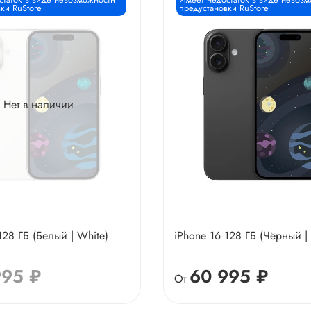
ки RuStore
предустановки RuStore
Нет в наличии
128 ГБ (Белый | White)
iPhone 16 128 ГБ (Чёрный | 
995 ₽
60 995 ₽
От