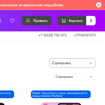
Профиль
Корзина
0
+7 (3022) 730 073
+79145157373
можности
Имеет недостаток в виде невозможности
предустановки RuStore