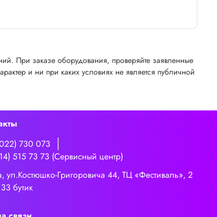
ений. При заказе оборудования, проверяйте заявленные
рактер и ни при каких условиях не является публичной
акты
3022) 730 073
14) 515 73 73 (Сервисный центр)
а, ул.Костюшко-Григоровича 44, ТЦ «Фестиваль», 2
 33 бутик
а связи